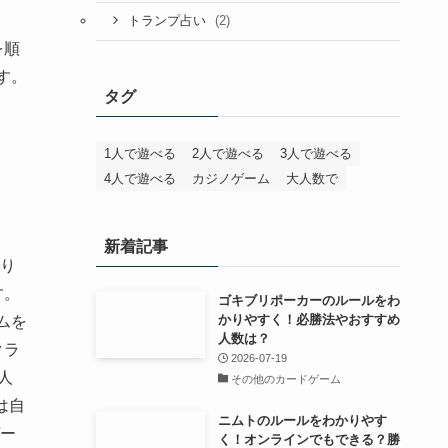
(2)
トランプ占い
を順
す。
タグ
1人で遊べる
2人で遊べる
3人で遊べる
4人で遊べる
カジノゲーム
大人数で
新着記事
回り
す。
ゴキブリポーカーのルールをわ
かりやすく！必勝法やおすすめ
ムを
人数は？
クラ
2026-07-19
人
その他のカードゲーム
は自
ニムトのルールをわかりやす
ゲー
く！オンラインでもできる？勝