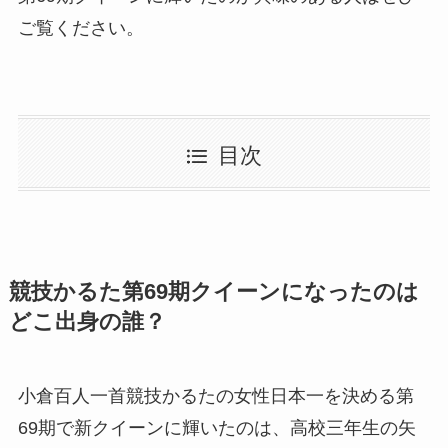
ご覧ください。
目次
競技かるた第69期クイーンになったのは
どこ出身の誰？
小倉百人一首競技かるたの女性日本一を決める第
69期で新クイーンに輝いたのは、高校三年生の矢