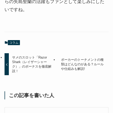
らの矢島聖蘭の活躍もファンとして楽しみにした
いですね。
コラム
サメのスロット「Razor
ポーカーのトーナメントの種
Shark（レイザーシャー
類はどんなのがある？ルール
ク）」のボーナスを徹底解
や仕組みも解説!
説！
この記事を書いた人