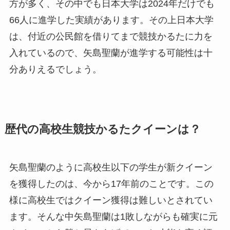
方が多く、その中でも日本大学は2024年だけでも
66人に進学した実績があります。その上日本大学
は、付近の公民館を借りてまで競技かるたに力を
入れているので、矢島聖蘭が進学する可能性は十
分ありえるでしょう。
歴代の高校生競技かるたクイーンは？
矢島聖蘭のように高校生以下の学生が新クイーン
を獲得したのは、今から17年前のことです。この
様に高校生ではクイーン獲得は難しいとされてい
ます。そんな中矢島聖蘭は1敗しながらも確実に元