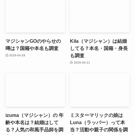
マジシャンGOのやらせの
Kila（マジシャン）は結婚
噂は？国籍や本名も調査
してる？本名・国籍・身長
も調査
2026-04-28
2026-04-21
izuma（マジシャン）の 年
ミスターマリックの娘は
齢や本名は？結婚はして
Luna（ラッパー）って本
る？人気の和風手品師を調
当？活動や親子の関係を調