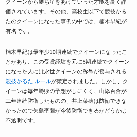
クイーンから勝ち星をあげていった才能を高く評
価されています。その他、高校生以下で競技かる
たのクイーンになった事例の中では、楠木早紀が
有名です。
楠木早紀は最年少10期連続でクイーンになったこ
とがあり、この受賞経験を元に5期連続でクイーン
になった人には永世クイーンの称号が授与される
競技かるた ルール
が策定されました。しかし、ク
イーンは毎年勝敗の予想がしにくく、山添百合が
二年連続防衛したものの、井上菜穂は防衛できな
かったので矢島聖蘭が今後防衛できるかどうかは
不透明です。