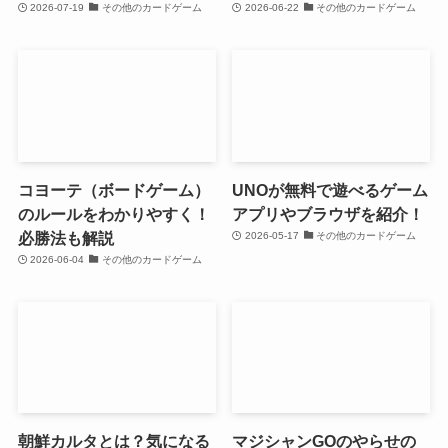
2026-07-19
その他のカードゲーム
2026-06-22
その他のカードゲーム
コヨーテ（ボードゲーム）
UNOが無料で遊べるゲーム
のルールをわかりやすく！
アプリやブラウザを紹介！
必勝法も解説
2026-05-17
その他のカードゲーム
2026-06-04
その他のカードゲーム
朝鮮カルタとは？気になる
マジシャンGOのやらせの