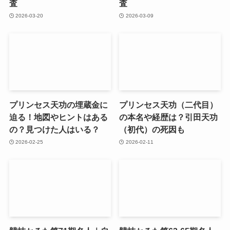
査
査
2026-03-20
2026-03-09
プリンセス天功の埋蔵金に
プリンセス天功（二代目）
迫る！地図やヒントはある
の本名や経歴は？引田天功
の？見つけた人はいる？
（初代）の死因も
2026-02-25
2026-02-11