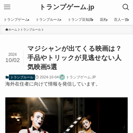
トランプゲーム.jp
トランプゲーム
トランプルール
トランプ豆知識
花札
百人一首
ホーム
トランプルール
マジシャンが出てくる映画は？
2024
手品やトリックが見逃せない人
10/02
気映画5選
2024-10-04
トランプゲーム.JP
トランプルール
海外在住者に向けて情報を発信しています。