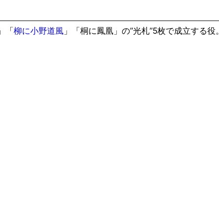
」「
柳に小野道風
」「桐に鳳凰」の”光札”5枚で成立する