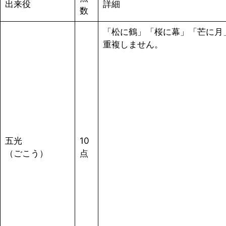
出来役
詳細
数
「松に鶴」「桜に幕」「芒に月
重複しません。
五光
10
（ごこう）
点