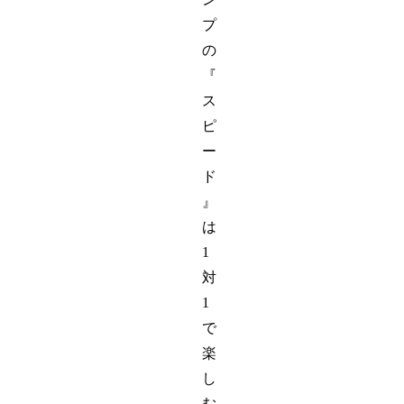
プ
の
『
ス
ピ
ー
ド
』
は
1
対
1
で
楽
し
む