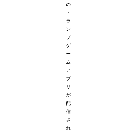
の
ト
ラ
ン
プ
ゲ
ー
ム
ア
プ
リ
が
配
信
さ
れ