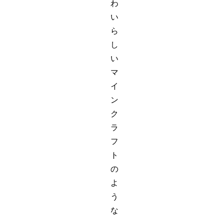
わ
い
ら
し
い
マ
イ
ン
ク
ラ
フ
ト
の
よ
う
な