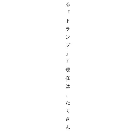
る
「
ト
ラ
ン
プ
」
！
現
在
は
、
た
く
さ
ん