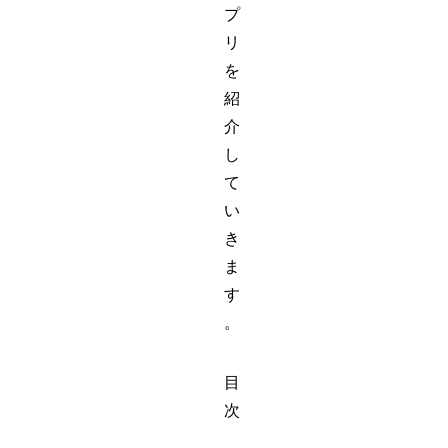
プ
リ
を
紹
介
し
て
い
き
ま
す
。
目
次