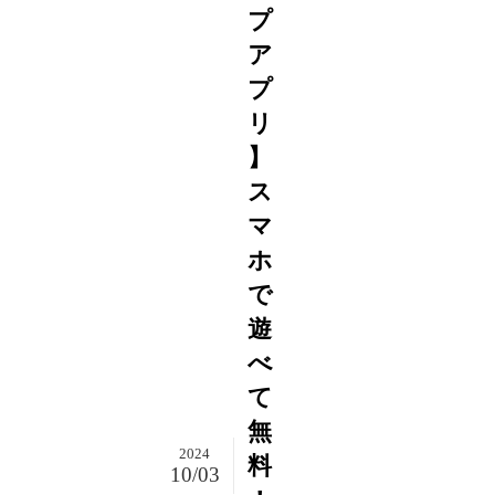
プ
ア
プ
リ
】
ス
マ
ホ
で
遊
べ
て
無
2024
料
10/03