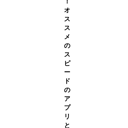
！
オ
ス
ス
メ
の
ス
ピ
ー
ド
の
ア
プ
リ
と