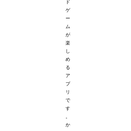
ド
ゲ
ー
ム
が
楽
し
め
る
ア
プ
リ
で
す
。
か