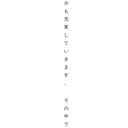
ホ
も
充
実
し
て
い
き
ま
す
。
そ
の
中
で