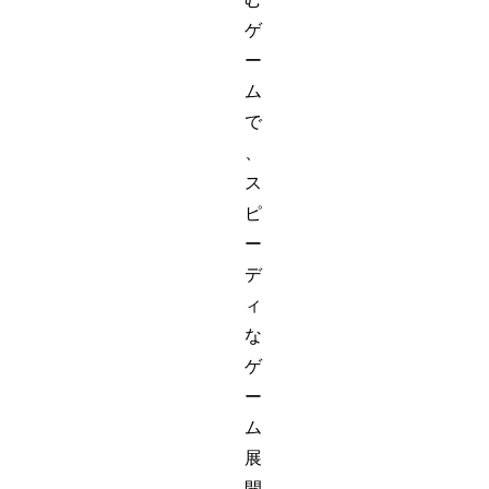
ゲ
ー
ム
で
、
ス
ピ
ー
デ
ィ
な
ゲ
ー
ム
展
開