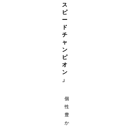
ス
ピ
ー
ド
チ
ャ
ン
ピ
オ
ン
」
個
性
豊
か