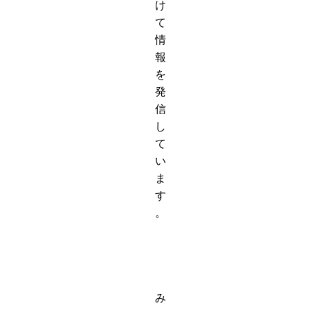
け
て
情
報
を
発
信
し
て
い
ま
す
。
み