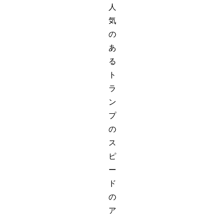
人
気
の
あ
る
ト
ラ
ン
プ
の
ス
ピ
ー
ド
の
ア