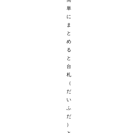
単
に
ま
と
め
る
と
台
札
（
だ
い
ふ
だ
）
と