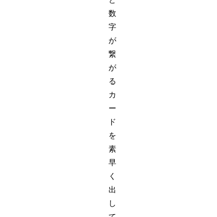
数
字
が
繋
が
る
カ
ー
ド
を
素
早
く
出
し
て