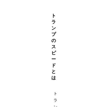
ト
ラ
ン
プ
の
ス
ピ
ー
ド
と
は
ト
ラ
ン