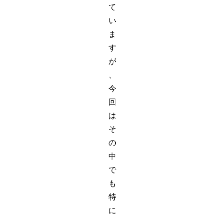
て
い
ま
す
が
、
今
回
は
そ
の
中
で
も
特
に