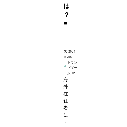
は
？
ト
ラ
ン
プ
ア
プ
リ
2024-
10-08
トラン
プゲー
ム.JP
海
外
在
住
者
に
向