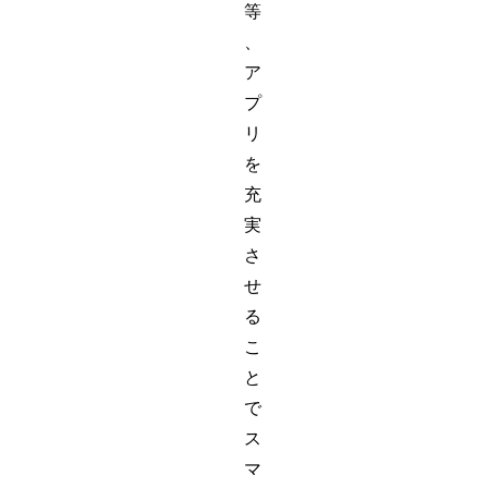
等
、
ア
プ
リ
を
充
実
さ
せ
る
こ
と
で
ス
マ