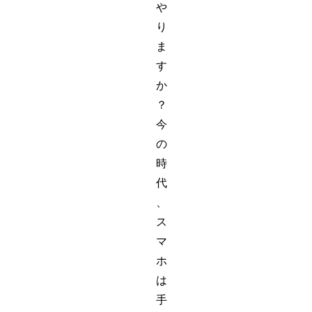
や
り
ま
す
か
？
今
の
時
代
、
ス
マ
ホ
は
手