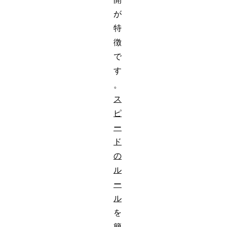
が
特
徴
で
す
。
ス
ピ
ー
ド
の
ル
ー
ル
を
簡