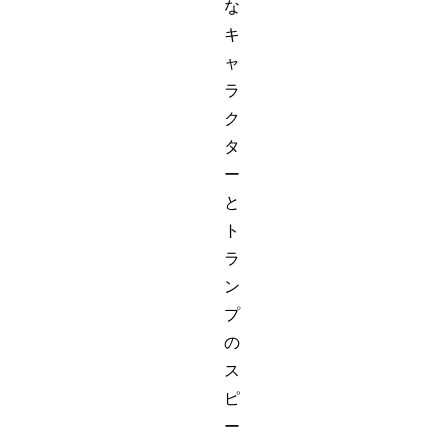
な
キ
ャ
ラ
ク
タ
ー
と
ト
ラ
ン
プ
の
ス
ピ
ー