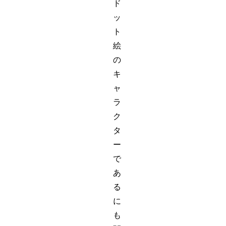
ド
ッ
ト
絵
の
キ
ャ
ラ
ク
タ
ー
で
あ
る
に
も