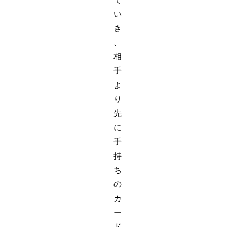
い
き
、
相
手
よ
り
先
に
手
持
ち
の
カ
ー
ド