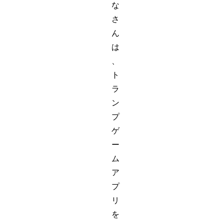
な
さ
ん
は
、
ト
ラ
ン
プ
ゲ
ー
ム
ア
プ
リ
を