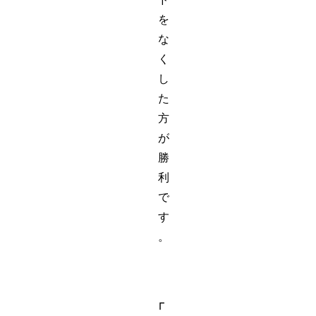
を
な
く
し
た
方
が
勝
利
で
す
。
「