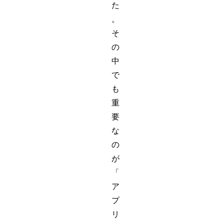
た
。
そ
の
中
で
も
重
要
な
の
が
「
ア
プ
リ