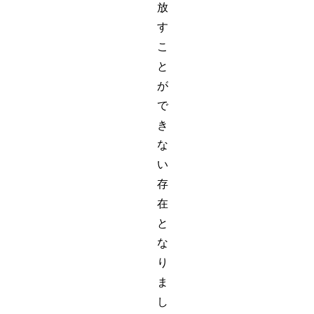
放
す
こ
と
が
で
き
な
い
存
在
と
な
り
ま
し