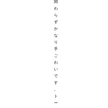
関
わ
ら
ず
か
な
り
手
ご
わ
い
で
す
。
ト
ー