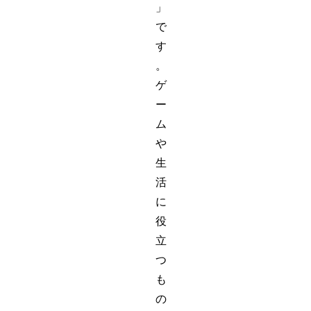
」
で
す
。
ゲ
ー
ム
や
生
活
に
役
立
つ
も
の