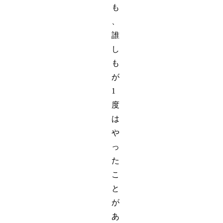
も
、
誰
し
も
が
1
度
は
や
っ
た
こ
と
が
あ