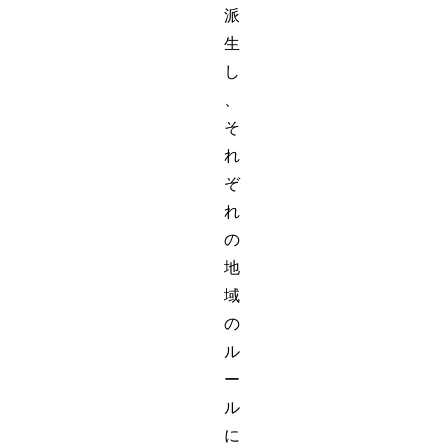
派
生
し
、
そ
れ
ぞ
れ
の
地
域
の
ル
ー
ル
に