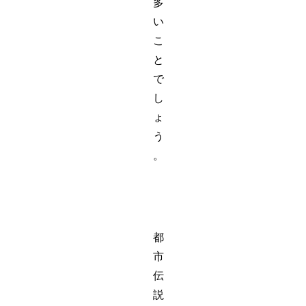
多
い
こ
と
で
し
ょ
う
。
都
市
伝
説